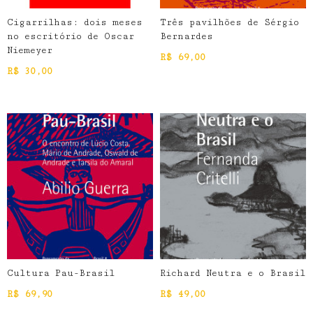
Cigarrilhas: dois meses
Três pavilhões de Sérgio
no escritório de Oscar
Bernardes
Niemeyer
R$
69,00
R$
30,00
Cultura Pau-Brasil
Richard Neutra e o Brasil
R$
69,90
R$
49,00