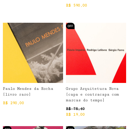
R$
590,00
Paulo Mendes da Rocha
Grupo Arquitetura Nova
[livro raro]
[capa e contracapa com
marcas do tempo]
R$
290,00
R$
78,40
R$
19,00