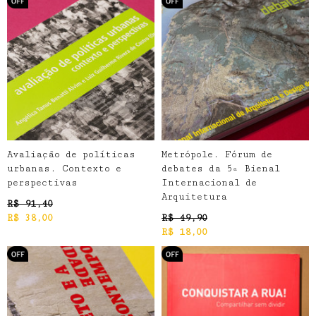
Avaliação de políticas
Metrópole. Fórum de
urbanas. Contexto e
debates da 5ª Bienal
perspectivas
Internacional de
Arquitetura
R$
91,40
R$
38,00
R$
49,90
R$
18,00