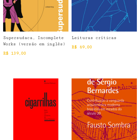
Supersudaca, Incomplete
Leituras críticas
Works (versão em inglês)
R$
69,00
R$
139,00