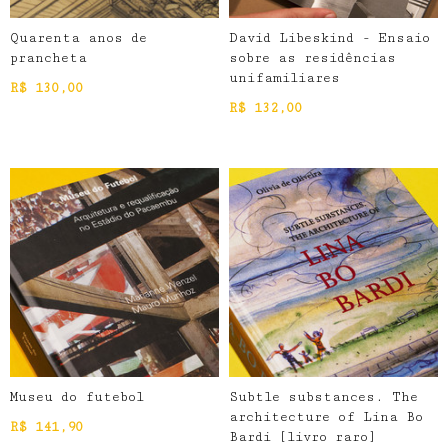
Quarenta anos de
David Libeskind - Ensaio
prancheta
sobre as residências
unifamiliares
R$
130,00
R$
132,00
Museu do futebol
Subtle substances. The
architecture of Lina Bo
R$
141,90
Bardi [livro raro]