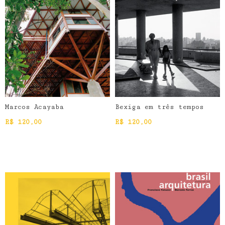
Marcos Acayaba
Bexiga em três tempos
R$
120,00
R$
120,00