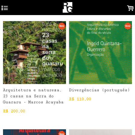
4
.
Arquitetura e natureza,
Divergências (português)
23 casas na Serra do
R$
110,00
Guararu - Marcos Acayaba
R$
200,00