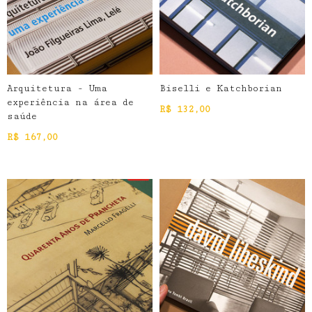
Arquitetura - Uma
Biselli e Katchborian
experiência na área de
R$
132,00
saúde
R$
167,00