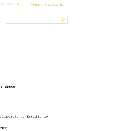
ha conta
meu carrinho
.
s
 o frete
alificação no Estádio do
2012