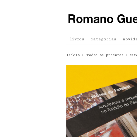
livros
categorias
novid
Início
›
Todos os produtos
›
cat