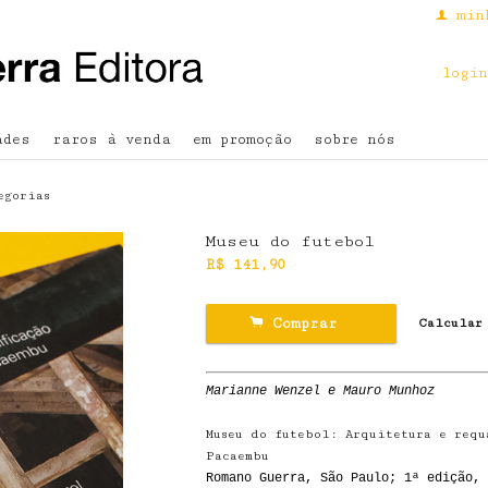
min
f
login
ades
raros à venda
em promoção
sobre nós
egorias
Museu do futebol
R$
141,90
.
Comprar
Calcular
Marianne Wenzel e Mauro Munhoz
Museu do futebol: Arquitetura e requ
Pacaembu
Romano Guerra, São Paulo; 1ª edição, 