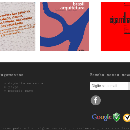
Pagamentos
Receba nossa new
» depósito em conta
»
paypal
»
mercado pago
livros pode sofrer alguma variação, normalmente postamos os livr