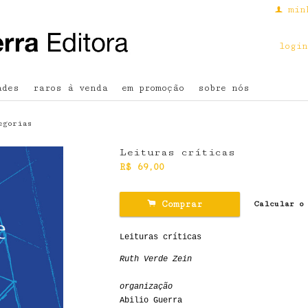
min
f
login
ades
raros à venda
em promoção
sobre nós
egorias
Leituras críticas
R$
69,00
.
Comprar
Calcular o
Leituras críticas
Ruth Verde Zein
organização
Abilio Guerra