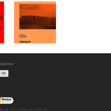
sletter
os em até 7 dias da data do