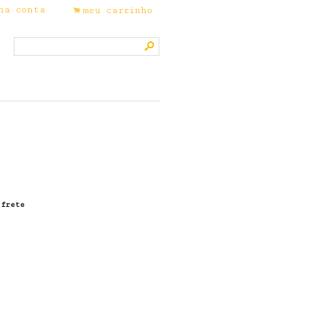
ha conta
meu carrinho
.
s
 frete