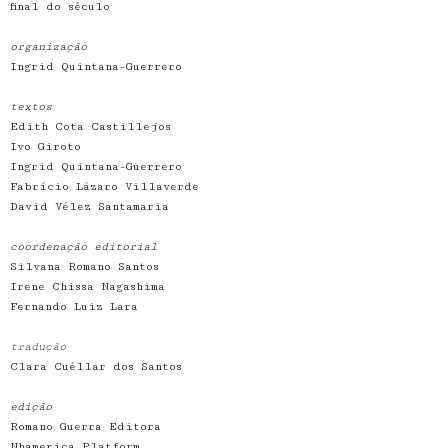
final do século
organização
Ingrid Quintana-Guerrero
textos
Edith Cota Castillejos
Ivo Giroto
Ingrid Quintana-Guerrero
Fabrício Lázaro Villaverde
David Vélez Santamaria
coordenação editorial
Silvana Romano Santos
Irene Chissa Nagashima
Fernando Luiz Lara
tradução
Clara Cuéllar dos Santos
edição
Romano Guerra Editora
Nhamerica Platform