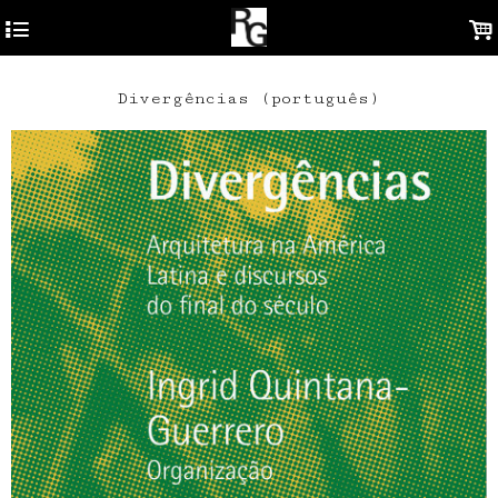
4
.
Divergências (português)