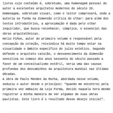
livros cujo conteúdo é, sobretudo, uma homenagem pessoal do
autor a excelentes arquitetos modernos do século 20.
Homenagem, sobretudo visual, como o leitor comprovará, onde a
autoria se funda na dimensão crítica do olhar: para além dos
textos introdutórios, a aproximação é dada pelo olhar
inquiridor, que busca reconhecer, cúmplice, o essencial das
obras arquitetônicas.
Helio Piñon, autor do primeiro volume e responsável pela
concepção da coleção, reivindica há muito tempo estar na
visualidade o âmbito específico do juízo estético. Segundo
defende o arquiteto catalão, o desvanecimento da dimensão
sensitiva no começo dos anos sessenta do século passado a
favor de um conceitualismo estéril, seria uma das causas
profundas dos descaminhos da arquitetura mundial nas últimas
décadas.
A obra de Paulo Mendes da Rocha, abordada nesse volume,
seduziu o autor desde o princípio: “quando me encontrei pela
primeira vez embaixo da Loja Forma, decidi naquela hora mesmo
registrar a minha maneira de ver algumas de suas obras
paulistas. Este livro é o resultado desse desejo inicial”.