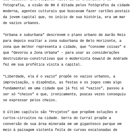
fotografia, a visão de BH é ditada pelos fotógrafos da cidade
moderna, agentes culturais que buscavam fazer cartões-postais
da jovem capital que, no início de sua história, era um mar
de vazios urbanos.
“Urbana e suburbana” descrevem o plano urbano de Aarão Reis
para depois exaltar a zona suburbana de Belo Horizonte, a
zona que melhor representa a cidade, que “consome coisas” e
que “devorou a Zona Urbana” – para usar as considerações
destruidoras-construtivas que o modernista Oswald de Andrade
fez em sua profética visita a capital.
“Liberdade, ela é o vazio” propõe os vazios urbanos, a
improvisação, o dispêndio, as festas e os jogos como algo
fundamental em uma cidade que já foi só “vazios”, passou a
ser só “cheios” e que, ironicamente, poucas vezes conseguiu
se expressar pelos cheios.
O último capítulo são “Projetos” que propõem soluções e
curtos-circuitos na cidade. Serra do Curral propõe a
conversão de sua área minerada em um gigantesco parque em
meio à paisagem violenta feita de curvas escalonadas de