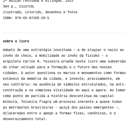
2ª edição revisada e bilingue, 2022
384 p., 21x27cm,
ilustrado, colorido, desenhos e fotos
ISBN: 978-65-87205-20-5
sobre o livro
Adepto de uma estratégia inusitada – a de elogiar o vazio ao
invés do cheio, a mobilidade ao invés da fixidez – o
arquiteto Carlos M. Teixeira propõe neste livro uma subversão
do olhar voltado para a formação e o futuro das nossas
cidades. O autor questiona os marcos e monumentos como formas
estáveis da memória da cidade, e investe, precisamente, em
seu contrário: na ausência de símbolos estruturados, na anti-
construção e na complexa vitalidade do aqui e agora. Ao tomar
como ponto de partida a história descontínua da capital
mineira, Teixeira flagra um processo inerente a quase todas
as metrópoles brasileiras – quiçá dos países emergentes –,
dilaceradas entre o apego a formas fixas, canônicas, e o
desenraizamento total.