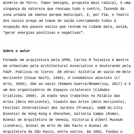
minério de ferro. Tumor benigno, proposta mais radical, é uma
vingança da natureza que reocupa todo o centro, fazendo da
zona urbana um imenso parque municipal. E, por fim, o Teatro
dos vazios prega um toque de saída conclamando todos à
ocupação dos poucos vazios que restam na cidade para, assim,
“gerar energias positivas e negativas”.
Sobre o autor
Formado em arquitetura pela UFMG, Carlos M Teixeira é mestre
em urbanismo pela Architectural Association e doutorando pela
FAUP. Publicou os livros
Em obras: história do vazio em Belo
Horizonte
(Cosac Naify, 1999),
O condomínio absoluto
(C/
Arte, 2009),
Ode ao vazio
(Romano Guerra/Nhamerica, 2017) e é
um dos organizadores de
Espaços colaterais
(Cidades
Criativas, 2008). Já expôs seus trabalhos no Palácio das
Artes (Belo Horizonte), Viaduto das Artes (Belo Horizonte),
Festival International des Jardins (França), UABB Bi-City
Biennial de Hong Kong e Shenzhen, Galleria Campo (Roma),
Bienal de Arquitetura de Veneza, Victoria & Albert Museum
(Londres), Bienal de Arte de São Paulo e Bienal de
Arquitetura de São Paulo, entre outros. Em 2002, fundou o