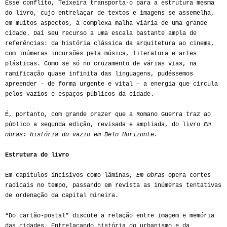
Esse conflito, Teixeira transporta-o para a estrutura mesma
do livro, cujo entrelaçar de textos e imagens se assemelha,
em muitos aspectos, à complexa malha viária de uma grande
cidade. Daí seu recurso a uma escala bastante ampla de
referências: da história clássica da arquitetura ao cinema,
com inúmeras incursões pela música, literatura e artes
plásticas. Como se só no cruzamento de várias vias, na
ramificação quase infinita das linguagens, pudéssemos
apreender – de forma urgente e vital – a energia que circula
pelos vazios e espaços públicos da cidade.
É, portanto, com grande prazer que a Romano Guerra traz ao
público a segunda edição, revisada e ampliada, do livro
Em
obras: história do vazio em Belo Horizonte.
Estrutura do livro
Em capítulos incisivos como lâminas,
Em Obras
opera cortes
radicais no tempo, passando em revista as inúmeras tentativas
de ordenação da capital mineira.
“Do cartão-postal” discute a relação entre imagem e memória
das cidades. Entrelaçando história do urbanismo e da