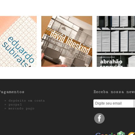
Pagamentos
Receba nossa new
» depósito em conta
»
paypal
»
mercado pago