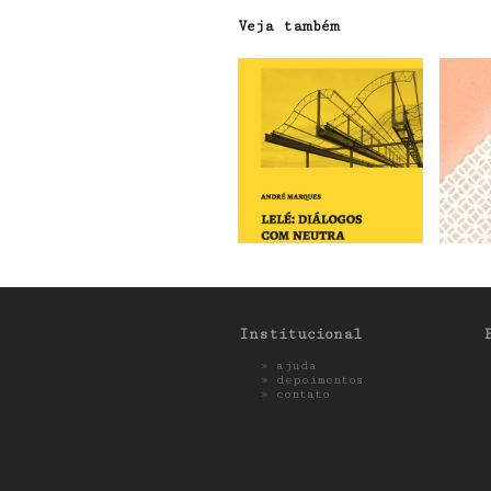
Veja também
Institucional
»
ajuda
»
depoimentos
»
contato