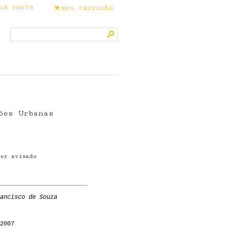
ha conta
meu carrinho
.
s
ões Urbanas
ser avisado
.
ancisco de Souza
2007