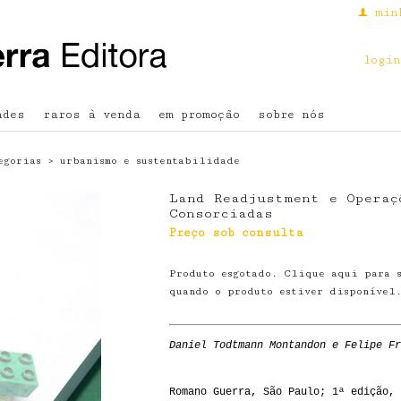
min
f
login
ades
raros à venda
em promoção
sobre nós
egorias
›
urbanismo e sustentabilidade
Land Readjustment e Operaç
Consorciadas
Preço sob consulta
Produto esgotado. Clique aqui para 
quando o produto estiver disponível
Daniel Todtmann Montandon e Felipe Fr
Romano Guerra, São Paulo; 1ª edição, 