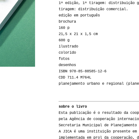
1ª edição, 1ª tiragem: distribuição g
tiragem: distribuição comercial.
edição em português
brochura
160 p
21,5 x 21 x 1,5 cm
600 g
ilustrado
colorido
fotos
desenhos
ISBN 978-85-88585-12-6
CDD 711.4 M764L
planejamento urbano e regional (plane
sobre o livro
Esta publicação é o resultado da coop
pela Agência de cooperação internacio
Secretaria Municipal de Planejamento 
A JICA é uma instituição presente em 
implementada em prol da cooperação, d