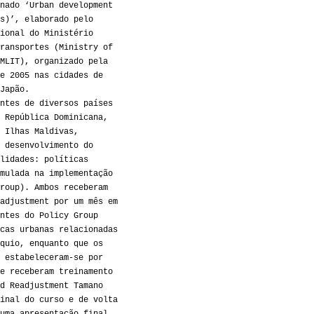
nado ‘Urban development
s)’, elaborado pelo
ional do Ministério
ransportes (Ministry of
MLIT), organizado pela
e 2005 nas cidades de
Japão.
ntes de diversos países
 República Dominicana,
 Ilhas Maldivas,
 desenvolvimento do
lidades: políticas
mulada na implementação
roup). Ambos receberam
adjustment por um mês em
ntes do Policy Group
cas urbanas relacionadas
quio, enquanto que os
 estabeleceram-se por
e receberam treinamento
d Readjustment Tamano
inal do curso e de volta