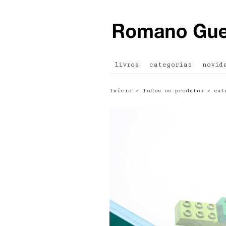
livros
categorias
novid
Início
›
Todos os produtos
›
cat