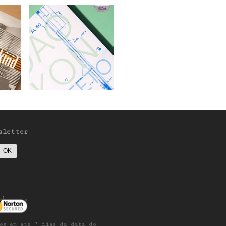
sletter
os em até 7 dias da data do