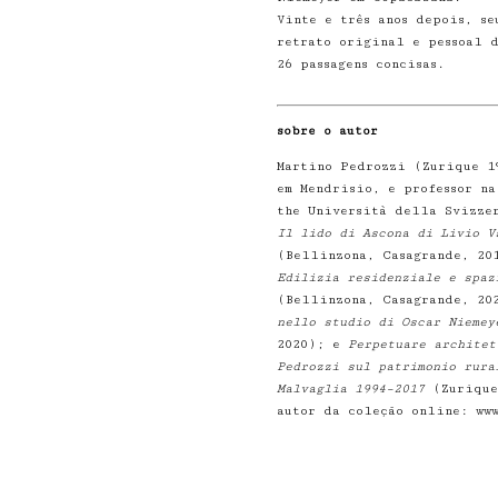
Vinte e três anos depois, se
retrato original e pessoal 
26 passagens concisas.
sobre o autor
Martino Pedrozzi (Zurique 1
em Mendrisio, e professor na
the Università della Svizze
Il lido di Ascona di Livio V
(Bellinzona, Casagrande, 2
Edilizia residenziale e spaz
(Bellinzona, Casagrande, 2
nello studio di Oscar Nieme
2020); e
Perpetuare architet
Pedrozzi sul patrimonio rura
Malvaglia 1994–2017
(Zurique
autor da coleção online: ww