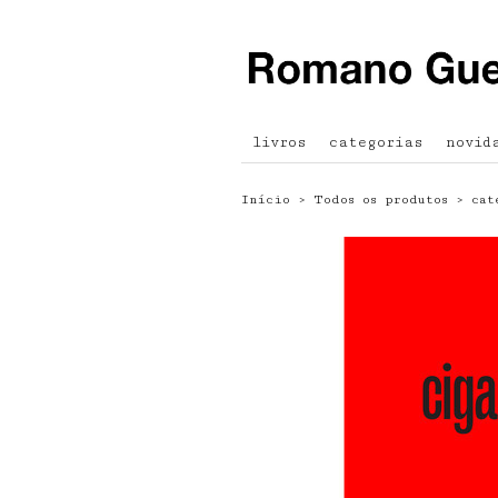
livros
categorias
novid
Início
›
Todos os produtos
›
cat