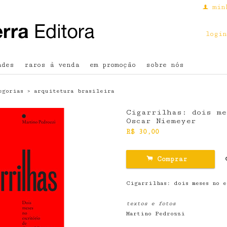
min
f
login
ades
raros à venda
em promoção
sobre nós
egorias
›
arquitetura brasileira
Cigarrilhas: dois me
Oscar Niemeyer
R$
30,00
.
Comprar
Cigarrilhas: dois meses no 
textos e fotos
Martino Pedrozzi