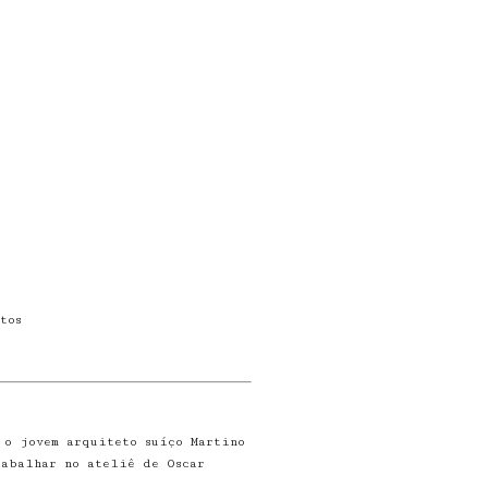
tos
 o jovem arquiteto suíço Martino
rabalhar no ateliê de Oscar