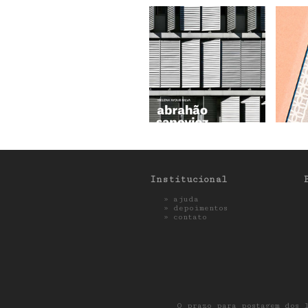
Institucional
»
ajuda
»
depoimentos
»
contato
O prazo para postagem dos 