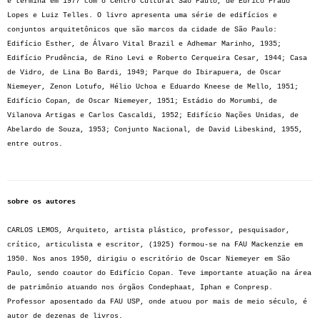
e termina em 1977 com o Centro Cultural São Paulo, de Eurico Prado
Lopes e Luiz Telles. O livro apresenta uma série de edifícios e
conjuntos arquitetônicos que são marcos da cidade de São Paulo:
Edifício Esther, de Álvaro Vital Brazil e Adhemar Marinho, 1935;
Edifício Prudência, de Rino Levi e Roberto Cerqueira Cesar, 1944; Casa
de Vidro, de Lina Bo Bardi, 1949; Parque do Ibirapuera, de Oscar
Niemeyer, Zenon Lotufo, Hélio Uchoa e Eduardo Kneese de Mello, 1951;
Edifício Copan, de Oscar Niemeyer, 1951; Estádio do Morumbi, de
Vilanova Artigas e Carlos Cascaldi, 1952; Edifício Nações Unidas, de
Abelardo de Souza, 1953; Conjunto Nacional, de David Libeskind, 1955,
entre outros.
sobre os autores
CARLOS LEMOS, Arquiteto, artista plástico, professor, pesquisador,
crítico, articulista e escritor, (1925) formou-se na FAU Mackenzie em
1950. Nos anos 1950, dirigiu o escritório de Oscar Niemeyer em São
Paulo, sendo coautor do Edifício Copan. Teve importante atuação na área
de patrimônio atuando nos órgãos Condephaat, Iphan e Conpresp.
Professor aposentado da FAU USP, onde atuou por mais de meio século, é
autor de dezenas de livros.