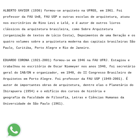
ALBERTO XAVIER (1936) formou-se arquiteto na UFRGS, em 1961. Foi
professor da FAU UnB, FAU USP e outras escolas de arquitetura, atuou
nos escritórios de Rino Levi e Lelé, e é autor de outros livros
clássicos da arquitetura brasileira, como Sobre Arquitetura
(organização de textos de Lúcio Costa), Depoimentos de uma Geração e os
quatro volumes sobre a arquitetura moderna das capitais brasileiras São
Paulo, Curitiba, Porto Alegre e Rio de Janeiro.
EDUARDO CORONA (1921-2001) formou-se em 1946 na FAU UFRJ. Estagiou e
trabalhou no escritório de Oscar Niemeyer nos anos 1940, foi secretário
geral do IAB/DN e organizador, em 1948, do II Congresso Brasileiro de
Arquitetos em Porto Alegre. Foi professor da FAU USP (1949-2001). É
autor de importantes obras de arquitetura, dentre elas o Planetário do
Ibirapuera (1954) e o edifício dos cursos de história e
geografia da Faculdade de Filosofia, Letras e Ciências Humanas da
Universidade de São Paulo (1961).