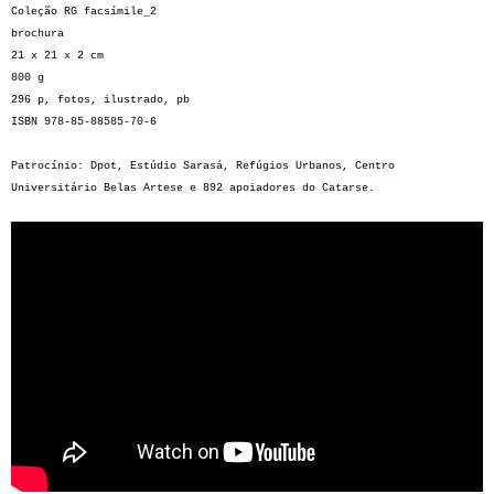
Coleção RG facsímile_2
brochura
21 x 21 x 2 cm
800 g
296 p, fotos, ilustrado, pb
ISBN 978-85-88585-70-6
Patrocínio: Dpot, Estúdio Sarasá, Refúgios Urbanos, Centro
Universitário Belas Artese e 892 apoiadores do Catarse.