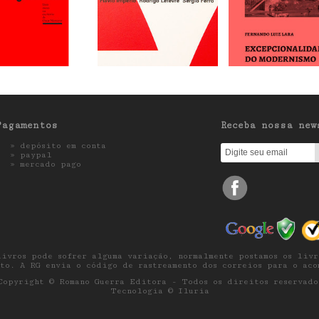
Pagamentos
Receba nossa new
» depósito em conta
»
paypal
»
mercado pago
livros pode sofrer alguma variação, normalmente postamos os livr
to. A RG envia o código de rastreamento dos correios para o ac
Copyright © Romano Guerra Editora - Todos os direitos reservado
Tecnologia © Iluria