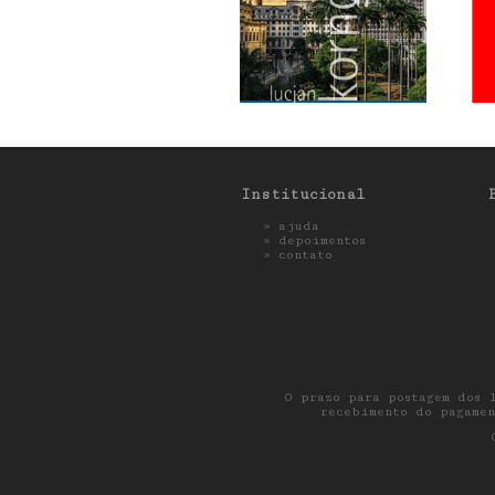
Institucional
»
ajuda
»
depoimentos
»
contato
O prazo para postagem dos 
recebimento do pagamen