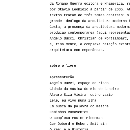
da Romano Guerra editora e Nhamerica, r
por Otavio Leonidio a partir de 2005. A
textos tratam de três temas centrais: o
grande ideólogo da arquitetura moderna 
Costa; a presença da arquitetura modern
produção contemporânea (aqui representa
Angelo Bucci, Christian de Portzamparc,
e, finalmente, a complexa relação exist
arquitetura contemporâneas.
sobre o livro
Apresenteção
Angelo Bucci, espaço de risco
Cidade da Música do Rio de Janeiro
Álvaro Siza Vieira, outro vazio
Lelé, eu vivo numa ilha
Em busca da palavra do mestre
Caminhos comoventes
O complexo Foster-Eisenman
Guy Debord e Robert Smithsin
O real e a História