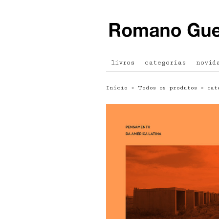
livros
categorias
novid
Início
›
Todos os produtos
›
cat