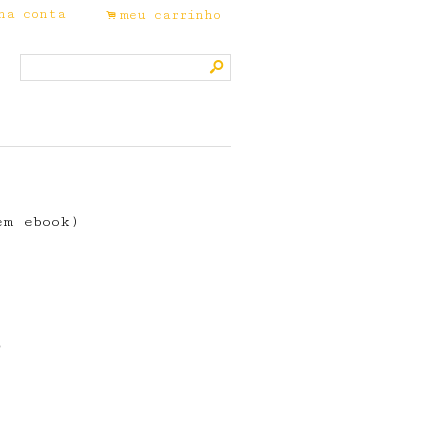
ha conta
meu carrinho
.
s
em ebook)
o