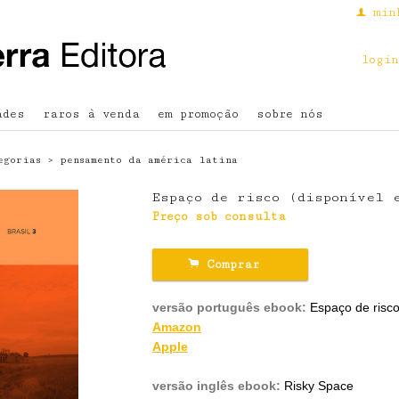
min
f
login
ades
raros à venda
em promoção
sobre nós
egorias
›
pensamento da américa latina
Espaço de risco (disponível 
Preço sob consulta
.
Comprar
versão português ebook:
Espaço de risc
Amazon
Apple
versão inglês ebook:
Risky Space