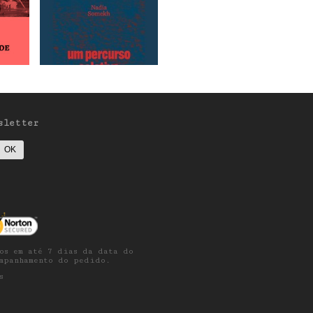
sletter
os em até 7 dias da data do
ompanhamento do pedido.
s