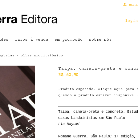
min
f
login
ades
raros à venda
em promoção
sobre nós
egorias
›
olhar arquitetônico
Taipa, canela-preta e conc
R$
62,90
Produto esgotado. Clique aqui para 
quando o produto estiver disponível
Taipa, canela-preta e concreto. Estud
casas bandeiristas em São Paulo
Lia Mayumi
Romano Guerra, São Paulo; 1ª edição, 