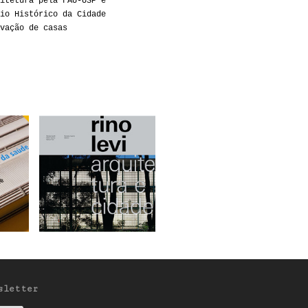
itetura pela FAU-USP e
io Histórico da Cidade
vação de casas
sletter