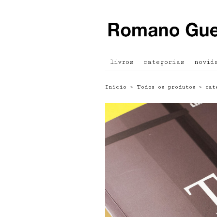
livros
categorias
novid
Início
›
Todos os produtos
›
cat