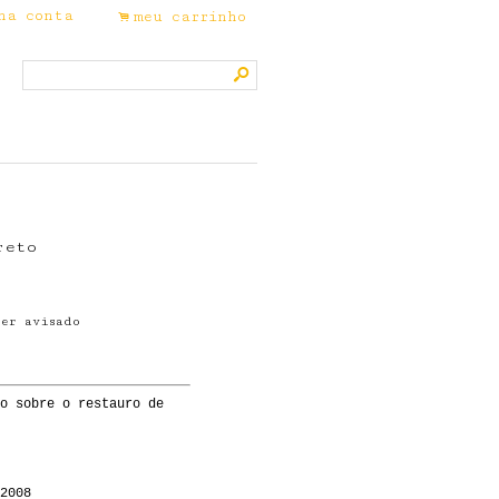
ha conta
meu carrinho
.
s
reto
ser avisado
.
o sobre o restauro de
2008