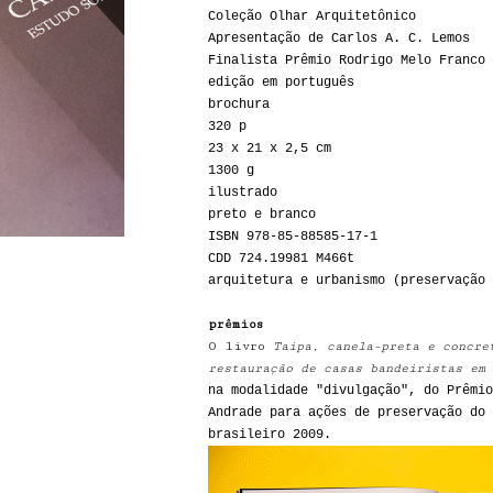
Coleção Olhar Arquitetônico
Apresentação de Carlos A. C. Lemos
Finalista Prêmio Rodrigo Melo Franco 
edição em português
brochura
320 p
23 x 21 x 2,5 cm
1300 g
ilustrado
preto e branco
ISBN 978-85-88585-17-1
CDD 724.19981 M466t
arquitetura e urbanismo (preservação 
prêmios
O livro
Taipa, canela-preta e concre
restauração de casas bandeiristas em 
na modalidade "divulgação", do Prêmio
Andrade para ações de preservação do 
brasileiro 2009.