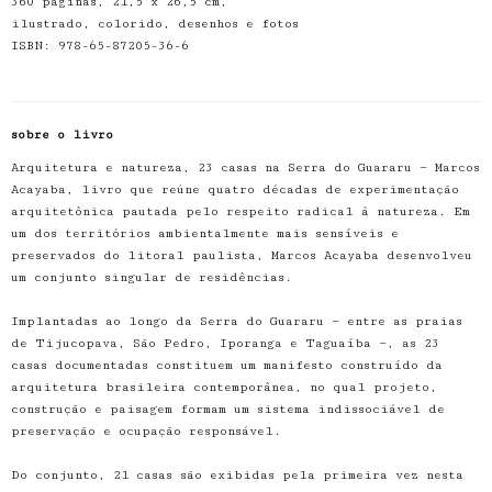
360 páginas, 21,5 x 26,5 cm,
ilustrado, colorido, desenhos e fotos
ISBN: 978-65-87205-36-6
sobre o livro
Arquitetura e natureza, 23 casas na Serra do Guararu — Marcos
Acayaba, livro que reúne quatro décadas de experimentação
arquitetônica pautada pelo respeito radical à natureza. Em
um dos territórios ambientalmente mais sensíveis e
preservados do litoral paulista, Marcos Acayaba desenvolveu
um conjunto singular de residências.
Implantadas ao longo da Serra do Guararu — entre as praias
de Tijucopava, São Pedro, Iporanga e Taguaíba —, as 23
casas documentadas constituem um manifesto construído da
arquitetura brasileira contemporânea, no qual projeto,
construção e paisagem formam um sistema indissociável de
preservação e ocupação responsável.
Do conjunto, 21 casas são exibidas pela primeira vez nesta