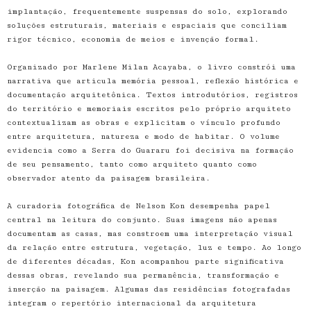
implantação, frequentemente suspensas do solo, explorando
soluções estruturais, materiais e espaciais que conciliam
rigor técnico, economia de meios e invenção formal.
Organizado por Marlene Milan Acayaba, o livro constrói uma
narrativa que articula memória pessoal, reflexão histórica e
documentação arquitetônica. Textos introdutórios, registros
do território e memoriais escritos pelo próprio arquiteto
contextualizam as obras e explicitam o vínculo profundo
entre arquitetura, natureza e modo de habitar. O volume
evidencia como a Serra do Guararu foi decisiva na formação
de seu pensamento, tanto como arquiteto quanto como
observador atento da paisagem brasileira.
A curadoria fotográfica de Nelson Kon desempenha papel
central na leitura do conjunto. Suas imagens não apenas
documentam as casas, mas constroem uma interpretação visual
da relação entre estrutura, vegetação, luz e tempo. Ao longo
de diferentes décadas, Kon acompanhou parte significativa
dessas obras, revelando sua permanência, transformação e
inserção na paisagem. Algumas das residências fotografadas
integram o repertório internacional da arquitetura