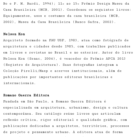
Bo e P. M. Bardi, 1994); 11º ao 15º Prêmio Design Museu da
Casa Brasileira (MCB, 2001). Coordenou os seguintes livros:
Equipamentos, usos e costumes da casa brasileira (MCB,
2002), Museu da Casa Brasileira (Banco Safra, 2002).
Nelson Kon
Arquiteto formado na FAU USP, 1983, atua como fotógrafo de
arquitetura e cidades desde 1985, com trabalhos publicados
em livros e revistas no Brasil e no exterior. Autor do livro
Nelson Kon (Senac, 2004), é vencedor do Prêmio APCA 2013
(Registro de Arquitetura). Suas fotografias integram a
Coleção Pirelli/Masp e acervos institucionais, além de
publicações por importantes editoras brasileiras e
internacionais.
Romano Guerra Editora
Fundada em São Paulo, a Romano Guerra Editora é
especializada em arquitetura, urbanismo, design e cultura
contemporânea. Seu catálogo reúne livros que articulam
reflexão crítica, rigor editorial e qualidade gráfica, com
publicações dedicadas a arquitetos, territórios, processos
de projeto e pensamento urbano. A editora atua de forma