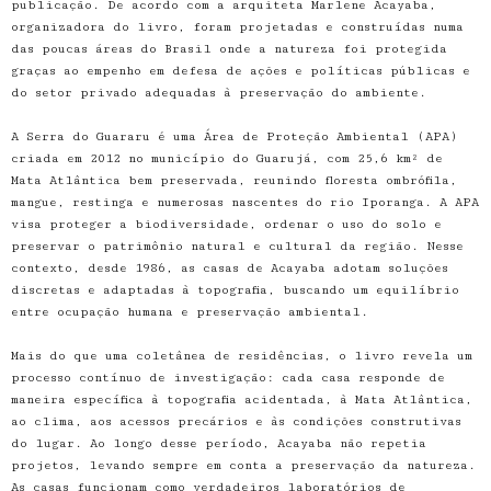
publicação. De acordo com a arquiteta Marlene Acayaba,
organizadora do livro, foram projetadas e construídas numa
das poucas áreas do Brasil onde a natureza foi protegida
graças ao empenho em defesa de ações e políticas públicas e
do setor privado adequadas à preservação do ambiente.
A Serra do Guararu é uma Área de Proteção Ambiental (APA)
criada em 2012 no município do Guarujá, com 25,6 km² de
Mata Atlântica bem preservada, reunindo floresta ombrófila,
mangue, restinga e numerosas nascentes do rio Iporanga. A APA
visa proteger a biodiversidade, ordenar o uso do solo e
preservar o patrimônio natural e cultural da região. Nesse
contexto, desde 1986, as casas de Acayaba adotam soluções
discretas e adaptadas à topografia, buscando um equilíbrio
entre ocupação humana e preservação ambiental.
Mais do que uma coletânea de residências, o livro revela um
processo contínuo de investigação: cada casa responde de
maneira específica à topografia acidentada, à Mata Atlântica,
ao clima, aos acessos precários e às condições construtivas
do lugar. Ao longo desse período, Acayaba não repetia
projetos, levando sempre em conta a preservação da natureza.
As casas funcionam como verdadeiros laboratórios de