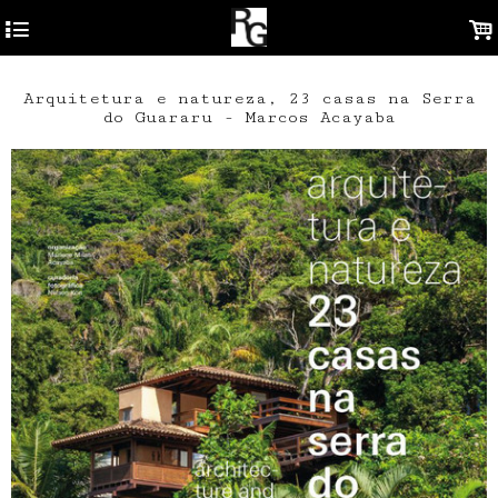
4
.
Arquitetura e natureza, 23 casas na Serra
do Guararu - Marcos Acayaba