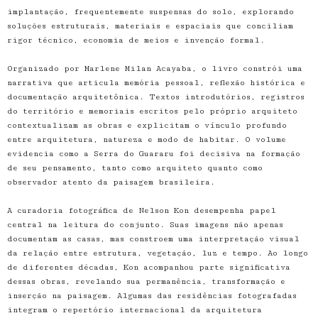
implantação, frequentemente suspensas do solo, explorando
soluções estruturais, materiais e espaciais que conciliam
rigor técnico, economia de meios e invenção formal.
Organizado por Marlene Milan Acayaba, o livro constrói uma
narrativa que articula memória pessoal, reflexão histórica e
documentação arquitetônica. Textos introdutórios, registros
do território e memoriais escritos pelo próprio arquiteto
contextualizam as obras e explicitam o vínculo profundo
entre arquitetura, natureza e modo de habitar. O volume
evidencia como a Serra do Guararu foi decisiva na formação
de seu pensamento, tanto como arquiteto quanto como
observador atento da paisagem brasileira.
A curadoria fotográfica de Nelson Kon desempenha papel
central na leitura do conjunto. Suas imagens não apenas
documentam as casas, mas constroem uma interpretação visual
da relação entre estrutura, vegetação, luz e tempo. Ao longo
de diferentes décadas, Kon acompanhou parte significativa
dessas obras, revelando sua permanência, transformação e
inserção na paisagem. Algumas das residências fotografadas
integram o repertório internacional da arquitetura