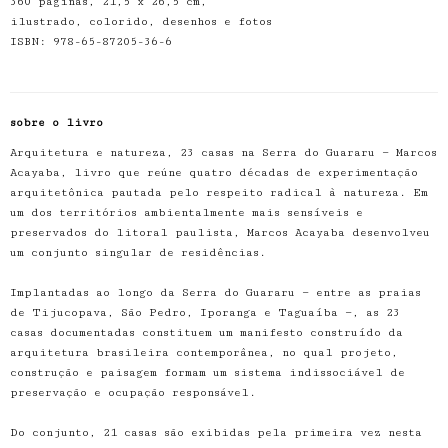
360 páginas, 21,5 x 26,5 cm,
ilustrado, colorido, desenhos e fotos
ISBN: 978-65-87205-36-6
sobre o livro
Arquitetura e natureza, 23 casas na Serra do Guararu — Marcos
Acayaba, livro que reúne quatro décadas de experimentação
arquitetônica pautada pelo respeito radical à natureza. Em
um dos territórios ambientalmente mais sensíveis e
preservados do litoral paulista, Marcos Acayaba desenvolveu
um conjunto singular de residências.
Implantadas ao longo da Serra do Guararu — entre as praias
de Tijucopava, São Pedro, Iporanga e Taguaíba —, as 23
casas documentadas constituem um manifesto construído da
arquitetura brasileira contemporânea, no qual projeto,
construção e paisagem formam um sistema indissociável de
preservação e ocupação responsável.
Do conjunto, 21 casas são exibidas pela primeira vez nesta