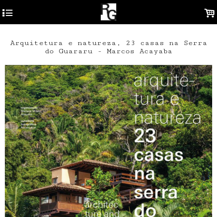
4
.
Arquitetura e natureza, 23 casas na Serra
do Guararu - Marcos Acayaba