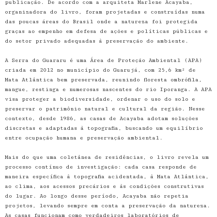
publicação. De acordo com a arquiteta Marlene Acayaba,
organizadora do livro, foram projetadas e construídas numa
das poucas áreas do Brasil onde a natureza foi protegida
graças ao empenho em defesa de ações e políticas públicas e
do setor privado adequadas à preservação do ambiente.
A Serra do Guararu é uma Área de Proteção Ambiental (APA)
criada em 2012 no município do Guarujá, com 25,6 km² de
Mata Atlântica bem preservada, reunindo floresta ombrófila,
mangue, restinga e numerosas nascentes do rio Iporanga. A APA
visa proteger a biodiversidade, ordenar o uso do solo e
preservar o patrimônio natural e cultural da região. Nesse
contexto, desde 1986, as casas de Acayaba adotam soluções
discretas e adaptadas à topografia, buscando um equilíbrio
entre ocupação humana e preservação ambiental.
Mais do que uma coletânea de residências, o livro revela um
processo contínuo de investigação: cada casa responde de
maneira específica à topografia acidentada, à Mata Atlântica,
ao clima, aos acessos precários e às condições construtivas
do lugar. Ao longo desse período, Acayaba não repetia
projetos, levando sempre em conta a preservação da natureza.
As casas funcionam como verdadeiros laboratórios de