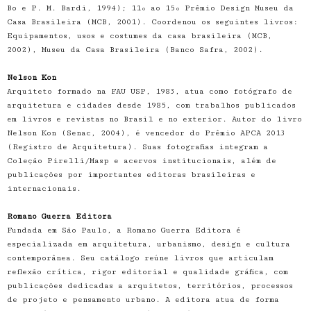
Bo e P. M. Bardi, 1994); 11º ao 15º Prêmio Design Museu da
Casa Brasileira (MCB, 2001). Coordenou os seguintes livros:
Equipamentos, usos e costumes da casa brasileira (MCB,
2002), Museu da Casa Brasileira (Banco Safra, 2002).
Nelson Kon
Arquiteto formado na FAU USP, 1983, atua como fotógrafo de
arquitetura e cidades desde 1985, com trabalhos publicados
em livros e revistas no Brasil e no exterior. Autor do livro
Nelson Kon (Senac, 2004), é vencedor do Prêmio APCA 2013
(Registro de Arquitetura). Suas fotografias integram a
Coleção Pirelli/Masp e acervos institucionais, além de
publicações por importantes editoras brasileiras e
internacionais.
Romano Guerra Editora
Fundada em São Paulo, a Romano Guerra Editora é
especializada em arquitetura, urbanismo, design e cultura
contemporânea. Seu catálogo reúne livros que articulam
reflexão crítica, rigor editorial e qualidade gráfica, com
publicações dedicadas a arquitetos, territórios, processos
de projeto e pensamento urbano. A editora atua de forma