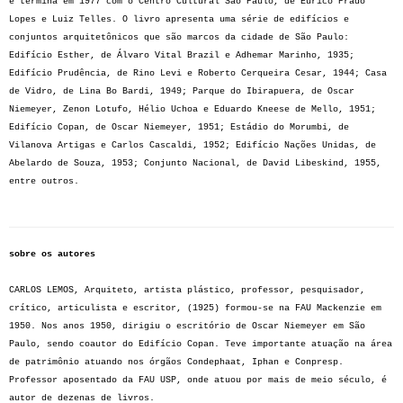
e termina em 1977 com o Centro Cultural São Paulo, de Eurico Prado
Lopes e Luiz Telles. O livro apresenta uma série de edifícios e
conjuntos arquitetônicos que são marcos da cidade de São Paulo:
Edifício Esther, de Álvaro Vital Brazil e Adhemar Marinho, 1935;
Edifício Prudência, de Rino Levi e Roberto Cerqueira Cesar, 1944; Casa
de Vidro, de Lina Bo Bardi, 1949; Parque do Ibirapuera, de Oscar
Niemeyer, Zenon Lotufo, Hélio Uchoa e Eduardo Kneese de Mello, 1951;
Edifício Copan, de Oscar Niemeyer, 1951; Estádio do Morumbi, de
Vilanova Artigas e Carlos Cascaldi, 1952; Edifício Nações Unidas, de
Abelardo de Souza, 1953; Conjunto Nacional, de David Libeskind, 1955,
entre outros.
sobre os autores
CARLOS LEMOS, Arquiteto, artista plástico, professor, pesquisador,
crítico, articulista e escritor, (1925) formou-se na FAU Mackenzie em
1950. Nos anos 1950, dirigiu o escritório de Oscar Niemeyer em São
Paulo, sendo coautor do Edifício Copan. Teve importante atuação na área
de patrimônio atuando nos órgãos Condephaat, Iphan e Conpresp.
Professor aposentado da FAU USP, onde atuou por mais de meio século, é
autor de dezenas de livros.