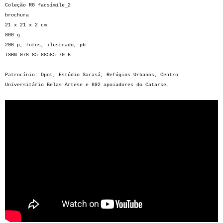
Coleção RG facsímile_2
brochura
21 x 21 x 2 cm
800 g
296 p, fotos, ilustrado, pb
ISBN 978-85-88585-70-6
Patrocínio: Dpot, Estúdio Sarasá, Refúgios Urbanos, Centro
Universitário Belas Artese e 892 apoiadores do Catarse.