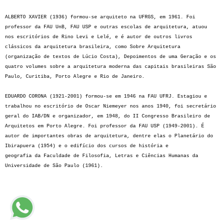
ALBERTO XAVIER (1936) formou-se arquiteto na UFRGS, em 1961. Foi
professor da FAU UnB, FAU USP e outras escolas de arquitetura, atuou
nos escritórios de Rino Levi e Lelé, e é autor de outros livros
clássicos da arquitetura brasileira, como Sobre Arquitetura
(organização de textos de Lúcio Costa), Depoimentos de uma Geração e os
quatro volumes sobre a arquitetura moderna das capitais brasileiras São
Paulo, Curitiba, Porto Alegre e Rio de Janeiro.
EDUARDO CORONA (1921-2001) formou-se em 1946 na FAU UFRJ. Estagiou e
trabalhou no escritório de Oscar Niemeyer nos anos 1940, foi secretário
geral do IAB/DN e organizador, em 1948, do II Congresso Brasileiro de
Arquitetos em Porto Alegre. Foi professor da FAU USP (1949-2001). É
autor de importantes obras de arquitetura, dentre elas o Planetário do
Ibirapuera (1954) e o edifício dos cursos de história e
geografia da Faculdade de Filosofia, Letras e Ciências Humanas da
Universidade de São Paulo (1961).