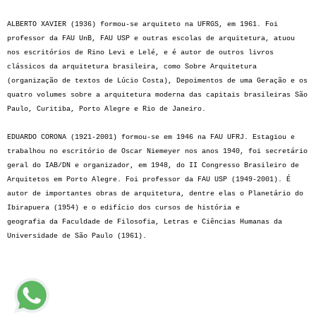
ALBERTO XAVIER (1936) formou-se arquiteto na UFRGS, em 1961. Foi
professor da FAU UnB, FAU USP e outras escolas de arquitetura, atuou
nos escritórios de Rino Levi e Lelé, e é autor de outros livros
clássicos da arquitetura brasileira, como Sobre Arquitetura
(organização de textos de Lúcio Costa), Depoimentos de uma Geração e os
quatro volumes sobre a arquitetura moderna das capitais brasileiras São
Paulo, Curitiba, Porto Alegre e Rio de Janeiro.
EDUARDO CORONA (1921-2001) formou-se em 1946 na FAU UFRJ. Estagiou e
trabalhou no escritório de Oscar Niemeyer nos anos 1940, foi secretário
geral do IAB/DN e organizador, em 1948, do II Congresso Brasileiro de
Arquitetos em Porto Alegre. Foi professor da FAU USP (1949-2001). É
autor de importantes obras de arquitetura, dentre elas o Planetário do
Ibirapuera (1954) e o edifício dos cursos de história e
geografia da Faculdade de Filosofia, Letras e Ciências Humanas da
Universidade de São Paulo (1961).