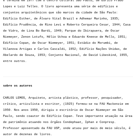
e termina em 1977 com o Centro Cultural São Paulo, de Eurico Prado
Lopes e Luiz Telles. O livro apresenta uma série de edifícios e
conjuntos arquitetônicos que são marcos da cidade de São Paulo:
Edifício Esther, de Álvaro Vital Brazil e Adhemar Marinho, 1935;
Edifício Prudência, de Rino Levi e Roberto Cerqueira Cesar, 1944; Casa
de Vidro, de Lina Bo Bardi, 1949; Parque do Ibirapuera, de Oscar
Niemeyer, Zenon Lotufo, Hélio Uchoa e Eduardo Kneese de Mello, 1951;
Edifício Copan, de Oscar Niemeyer, 1951; Estádio do Morumbi, de
Vilanova Artigas e Carlos Cascaldi, 1952; Edifício Nações Unidas, de
Abelardo de Souza, 1953; Conjunto Nacional, de David Libeskind, 1955,
entre outros.
sobre os autores
CARLOS LEMOS, Arquiteto, artista plástico, professor, pesquisador,
crítico, articulista e escritor, (1925) formou-se na FAU Mackenzie em
1950. Nos anos 1950, dirigiu o escritório de Oscar Niemeyer em São
Paulo, sendo coautor do Edifício Copan. Teve importante atuação na área
de patrimônio atuando nos órgãos Condephaat, Iphan e Conpresp.
Professor aposentado da FAU USP, onde atuou por mais de meio século, é
autor de dezenas de livros.