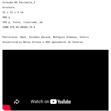
Coleção RG facsímile_2
brochura
21 x 21 x 2 cm
800 g
296 p, fotos, ilustrado, pb
ISBN 978-85-88585-70-6
Patrocínio: Dpot, Estúdio Sarasá, Refúgios Urbanos, Centro
Universitário Belas Artese e 892 apoiadores do Catarse.