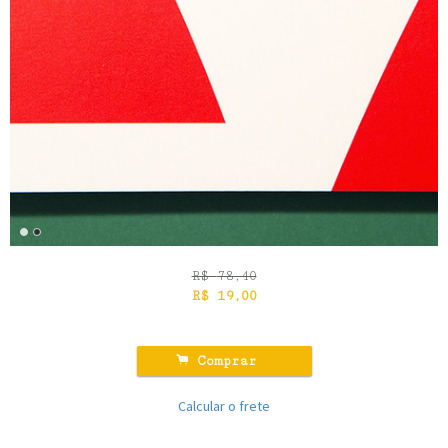
R$
78,40
R$
19,00
.
Comprar
Calcular o frete