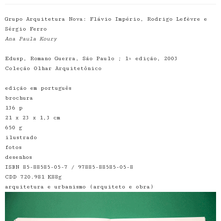
Grupo Arquitetura Nova: Flávio Império, Rodrigo Lefèvre e
Sérgio Ferro
Ana Paula Koury
Edusp, Romano Guerra, São Paulo ; 1ª edição, 2003
Coleção Olhar Arquitetônico
edição em português
brochura
136 p
21 x 23 x 1,3 cm
650 g
ilustrado
fotos
desenhos
ISBN 85-88585-05-7 / 97885-88585-05-8
CDD 720.981 K88g
arquitetura e urbanismo (arquiteto e obra)