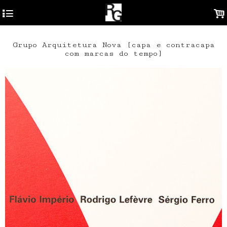
4
.
Grupo Arquitetura Nova [capa e contracapa
com marcas do tempo]