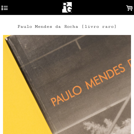
4
.
Paulo Mendes da Rocha [livro raro]