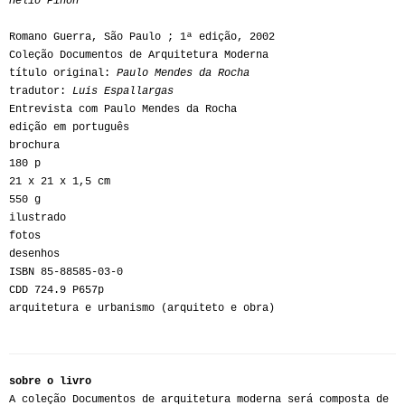
Helio Piñón
Romano Guerra, São Paulo ; 1ª edição, 2002
Coleção Documentos de Arquitetura Moderna
título original:
Paulo Mendes da Rocha
tradutor:
Luis Espallargas
Entrevista com Paulo Mendes da Rocha
edição em português
brochura
180 p
21 x 21 x 1,5 cm
550 g
ilustrado
fotos
desenhos
ISBN 85-88585-03-0
CDD 724.9 P657p
arquitetura e urbanismo (arquiteto e obra)
sobre o livro
A coleção Documentos de arquitetura moderna será composta de