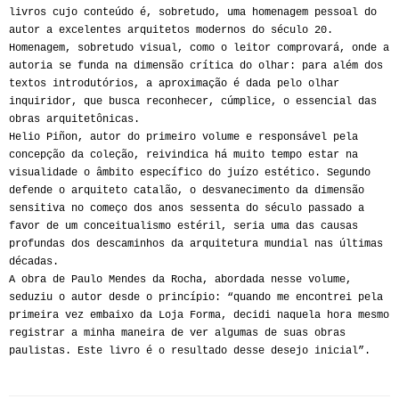
livros cujo conteúdo é, sobretudo, uma homenagem pessoal do
autor a excelentes arquitetos modernos do século 20.
Homenagem, sobretudo visual, como o leitor comprovará, onde a
autoria se funda na dimensão crítica do olhar: para além dos
textos introdutórios, a aproximação é dada pelo olhar
inquiridor, que busca reconhecer, cúmplice, o essencial das
obras arquitetônicas.
Helio Piñon, autor do primeiro volume e responsável pela
concepção da coleção, reivindica há muito tempo estar na
visualidade o âmbito específico do juízo estético. Segundo
defende o arquiteto catalão, o desvanecimento da dimensão
sensitiva no começo dos anos sessenta do século passado a
favor de um conceitualismo estéril, seria uma das causas
profundas dos descaminhos da arquitetura mundial nas últimas
décadas.
A obra de Paulo Mendes da Rocha, abordada nesse volume,
seduziu o autor desde o princípio: “quando me encontrei pela
primeira vez embaixo da Loja Forma, decidi naquela hora mesmo
registrar a minha maneira de ver algumas de suas obras
paulistas. Este livro é o resultado desse desejo inicial”.