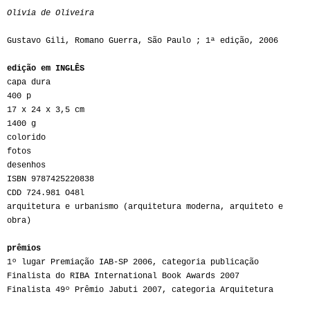
Olivia de Oliveira
Gustavo Gili, Romano Guerra, São Paulo ; 1ª edição, 2006
edição em INGLÊS
capa dura
400 p
17 x 24 x 3,5 cm
1400 g
colorido
fotos
desenhos
ISBN 9787425220838
CDD 724.981 O48l
arquitetura e urbanismo (arquitetura moderna, arquiteto e
obra)
prêmios
1º lugar Premiação IAB-SP 2006, categoria publicação
Finalista do RIBA International Book Awards 2007
Finalista 49º Prêmio Jabuti 2007, categoria Arquitetura