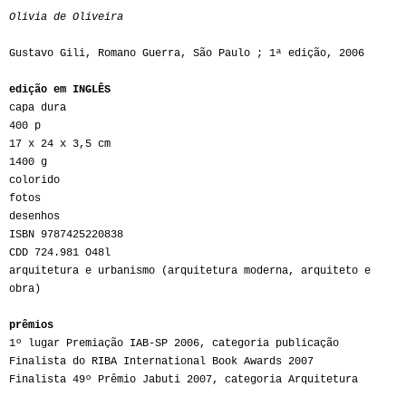
Olivia de Oliveira
Gustavo Gili, Romano Guerra, São Paulo ; 1ª edição, 2006
edição em INGLÊS
capa dura
400 p
17 x 24 x 3,5 cm
1400 g
colorido
fotos
desenhos
ISBN 9787425220838
CDD 724.981 O48l
arquitetura e urbanismo (arquitetura moderna, arquiteto e
obra)
prêmios
1º lugar Premiação IAB-SP 2006, categoria publicação
Finalista do RIBA International Book Awards 2007
Finalista 49º Prêmio Jabuti 2007, categoria Arquitetura