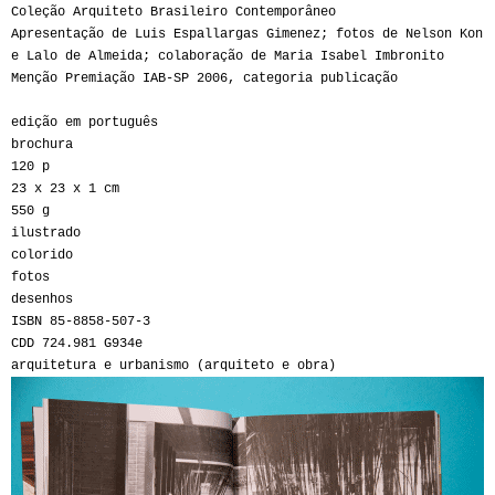
Coleção Arquiteto Brasileiro Contemporâneo
Apresentação de Luis Espallargas Gimenez; fotos de Nelson Kon
e Lalo de Almeida; colaboração de Maria Isabel Imbronito
Menção Premiação IAB-SP 2006, categoria publicação
edição em português
brochura
120 p
23 x 23 x 1 cm
550 g
ilustrado
colorido
fotos
desenhos
ISBN 85-8858-507-3
CDD 724.981 G934e
arquitetura e urbanismo (arquiteto e obra)