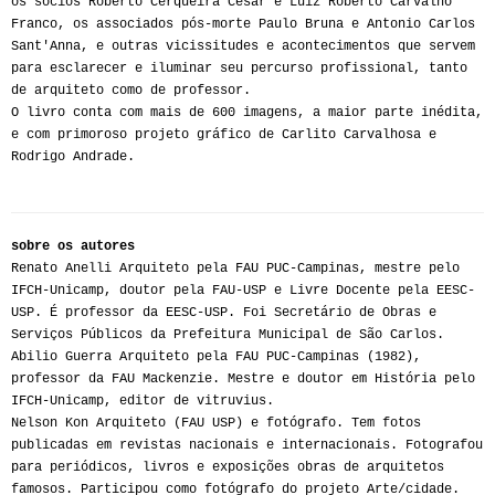
os sócios Roberto Cerqueira César e Luiz Roberto Carvalho
Franco, os associados pós-morte Paulo Bruna e Antonio Carlos
Sant'Anna, e outras vicissitudes e acontecimentos que servem
para esclarecer e iluminar seu percurso profissional, tanto
de arquiteto como de professor.
O livro conta com mais de 600 imagens, a maior parte inédita,
e com primoroso projeto gráfico de Carlito Carvalhosa e
Rodrigo Andrade.
sobre os autores
Renato Anelli Arquiteto pela FAU PUC-Campinas, mestre pelo
IFCH-Unicamp, doutor pela FAU-USP e Livre Docente pela EESC-
USP. É professor da EESC-USP. Foi Secretário de Obras e
Serviços Públicos da Prefeitura Municipal de São Carlos.
Abilio Guerra Arquiteto pela FAU PUC-Campinas (1982),
professor da FAU Mackenzie. Mestre e doutor em História pelo
IFCH-Unicamp, editor de vitruvius.
Nelson Kon Arquiteto (FAU USP) e fotógrafo. Tem fotos
publicadas em revistas nacionais e internacionais. Fotografou
para periódicos, livros e exposições obras de arquitetos
famosos. Participou como fotógrafo do projeto Arte/cidade.