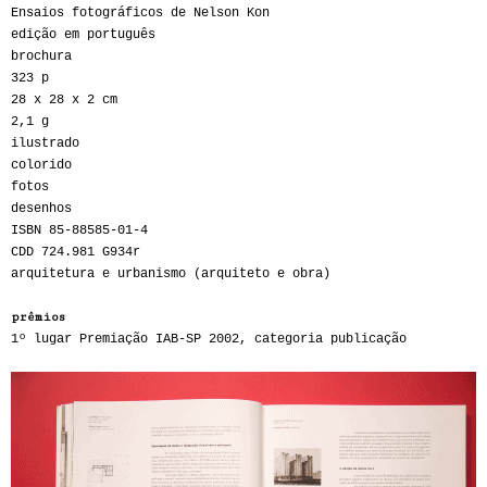
Ensaios fotográficos de Nelson Kon
edição em português
brochura
323 p
28 x 28 x 2 cm
2,1 g
ilustrado
colorido
fotos
desenhos
ISBN 85-88585-01-4
CDD 724.981 G934r
arquitetura e urbanismo (arquiteto e obra)
prêmios
1º lugar Premiação IAB-SP 2002, categoria publicação