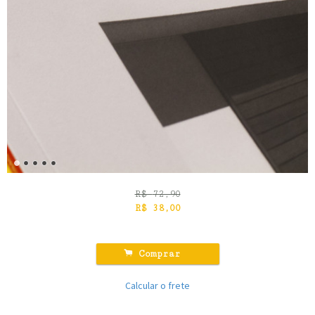
R$
72,90
R$
38,00
.
Comprar
Calcular o frete