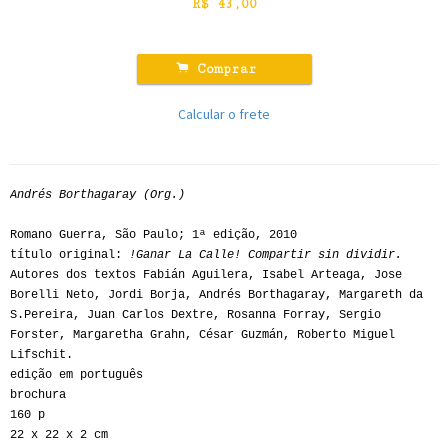
R$
43,00
.
Comprar
Calcular o frete
Andrés Borthagaray (Org.)
Romano Guerra, São Paulo; 1ª edição, 2010
título original:
!Ganar La Calle! Compartir sin dividir.
Autores dos textos Fabián Aguilera, Isabel Arteaga, Jose
Borelli Neto, Jordi Borja, Andrés Borthagaray, Margareth da
S.Pereira, Juan Carlos Dextre, Rosanna Forray, Sergio
Forster, Margaretha Grahn, César Guzmán, Roberto Miguel
Lifschit.
edição em português
brochura
160 p
22 x 22 x 2 cm