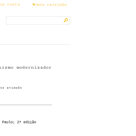
ha conta
meu carrinho
.
s
nismo modernizador
ser avisado
.
 Paulo; 2ª edição