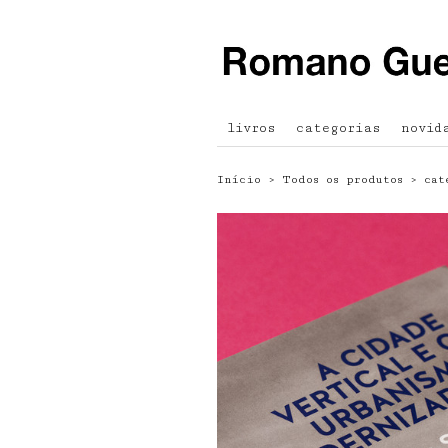
livros
categorias
novid
Início
›
Todos os produtos
›
cat