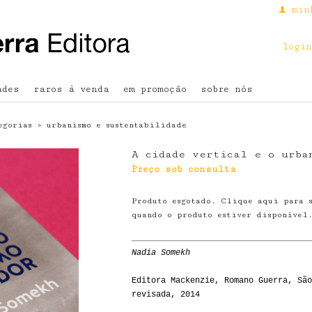
min
f
login
ades
raros à venda
em promoção
sobre nós
egorias
›
urbanismo e sustentabilidade
A cidade vertical e o urba
Preço sob consulta
Produto esgotado. Clique aqui para 
quando o produto estiver disponível
Nadia Somekh
Editora Mackenzie, Romano Guerra, São
revisada, 2014